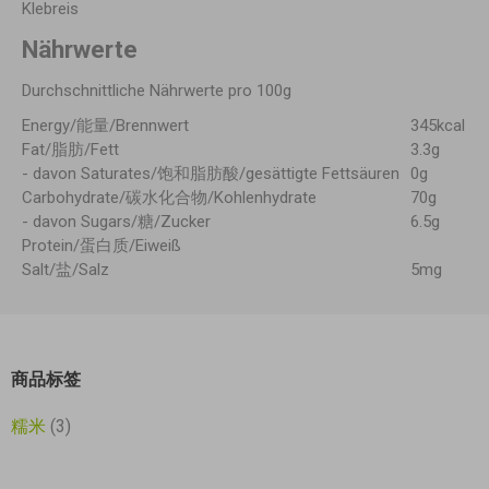
Klebreis
Nährwerte
Durchschnittliche Nährwerte pro 100g
Energy/能量/Brennwert
345kcal
Fat/脂肪/Fett
3.3g
- davon Saturates/饱和脂肪酸/gesättigte Fettsäuren
0g
Carbohydrate/碳水化合物/Kohlenhydrate
70g
- davon Sugars/糖/Zucker
6.5g
Protein/蛋白质/Eiweiß
Salt/盐/Salz
5mg
商品标签
糯米
(3)