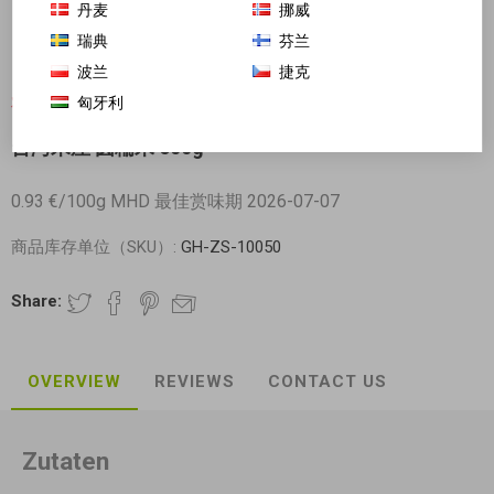
丹麦
挪威
瑞典
芬兰
波兰
捷克
匈牙利
对不起-这个产品已经不再提供
台湾米屋 圆糯米 600g
0.93 €/100g MHD 最佳赏味期 2026-07-07
商品库存单位（SKU）:
GH-ZS-10050
Share:
OVERVIEW
REVIEWS
CONTACT US
Zutaten