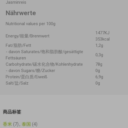
Jasminreis
Nährwerte
Nutritional values per 100g
1477KJ
Energy/能量/Brennwert
353kcal
Fat/脂肪/Fett
1,2g
- davon Saturates/饱和脂肪酸/gesättigte
0,3g
Fettsäuren
Carbohydrate/碳水化合物/Kohlenhydrate
78g
- davon Sugars/糖/Zucker
0g
Protein/蛋白质/Eiweiß
6,9g
Salt/盐/Salz
0g
商品标签
香米
(7)
,
泰国
(4)