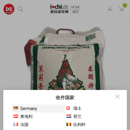
0
收件国家
瑞士
Germany
奥地利
荷兰
法国
比利时