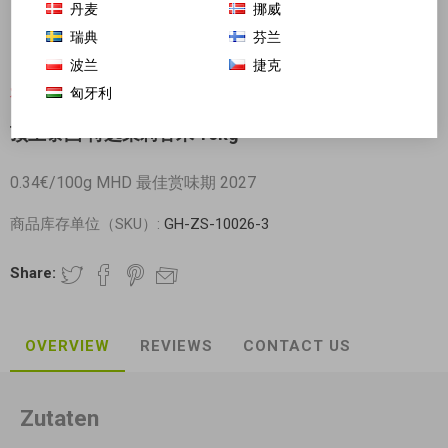
丹麦
挪威
瑞典
芬兰
波兰
捷克
匈牙利
对不起-这个产品已经不再提供
顶上泰国 特选茉莉香米 10kg
0.34€/100g MHD 最佳赏味期 2027
商品库存单位（SKU）:
GH-ZS-10026-3
Share:
OVERVIEW
REVIEWS
CONTACT US
Zutaten