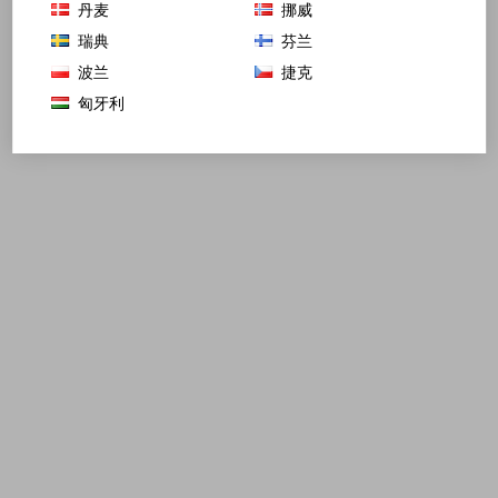
丹麦
挪威
瑞典
芬兰
波兰
捷克
匈牙利