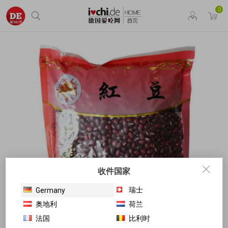
0
收件国家
瑞士
Germany
奥地利
荷兰
法国
比利时