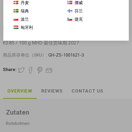
丹麦
挪威
瑞典
芬兰
波兰
捷克
匈牙利
金百合 精选红豆 家庭装 1kg (红小豆)
€0.85 / 100 g MHD 最佳赏味期 2027
商品库存单位（SKU）:
GH-ZS-1001621-3
Share:
OVERVIEW
REVIEWS
CONTACT US
Zutaten
Rotebohnen