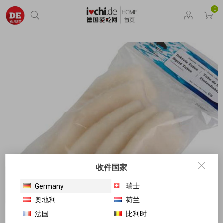
0
收件国家
瑞士
Germany
奥地利
荷兰
法国
比利时