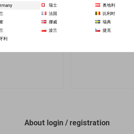
瑞士
奥地利
rmany
兰
法国
比利时
通过在我们的网站
麦
挪威
瑞典
最新的订单
兰
波兰
捷克
牙利
忘记密码？
About login / registration