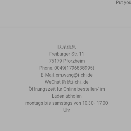
Put you
联系信息
Freiburger Str. 11
75179 Pforzheim
Phone: 0049(1796838995)
E-Mail:
xm.wang@i-chi.de
WeChat 微信:i-chi_de
Öffnungszeit für Online bestellen/ im
Laden abholen
montags bis samstags von 10:30- 17:00
Uhr