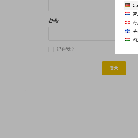
Ge
荷
密码:
丹
芬
匈
记住我？