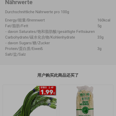
Nährwerte
Durchschnittliche Nährwerte pro 100g
Energy/能量/Brennwert
160kcal
Fat/脂肪/Fett
5g
- davon Saturates/饱和脂肪酸/gesättigte Fettsäuren
Carbohydrate/碳水化合物/Kohlenhydrate
33g
- davon Sugars/糖/Zucker
Protein/蛋白质/Eiweiß
3g
Salt/盐/Salz
用户购买此商品还买了