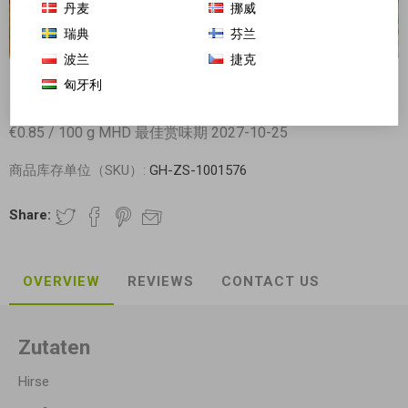
丹麦
挪威
瑞典
芬兰
波兰
捷克
匈牙利
自然之源 糯小米 (大黄米) 454g
€0.85 / 100 g MHD 最佳赏味期 2027-10-25
商品库存单位（SKU）:
GH-ZS-1001576
Share:
OVERVIEW
REVIEWS
CONTACT US
Zutaten
Hirse