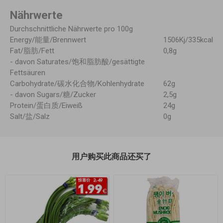
Nährwerte
Durchschnittliche Nährwerte pro 100g
Energy/能量/Brennwert
1506Kj/335kcal
Fat/脂肪/Fett
0,8g
- davon Saturates/饱和脂肪酸/gesättigte
Fettsäuren
Carbohydrate/碳水化合物/Kohlenhydrate
62g
- davon Sugars/糖/Zucker
2,5g
Protein/蛋白质/Eiweiß
24g
Salt/盐/Salz
0g
用户购买此商品还买了