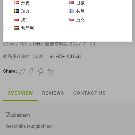
丹麦
挪威
瑞典
芬兰
波兰
捷克
匈牙利
Cock 去皮绿豆半 400g 日期见内页
€0.55 / 100 g MHD 最佳赏味期 2027-01-09
商品库存单位（SKU）:
GH-ZS-1001633
Share:
OVERVIEW
REVIEWS
CONTACT US
Zutaten
Geschälte Mungbohnen