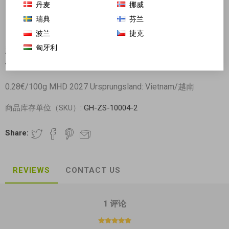
丹麦
挪威
瑞典
芬兰
波兰
捷克
匈牙利
越光米 10kg (最高级珍珠米东北大米 可以2包单独下
单 德国包邮)
0.28€/100g MHD 2027 Ursprungsland: Vietnam/越南
商品库存单位（SKU）:
GH-ZS-10004-2
Share:
REVIEWS
CONTACT US
1 评论