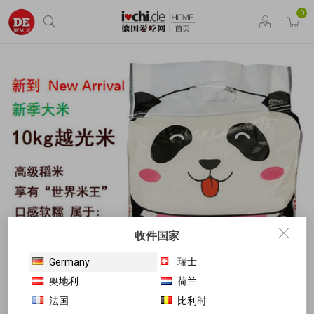
0
收件国家
瑞士
Germany
奥地利
荷兰
法国
比利时