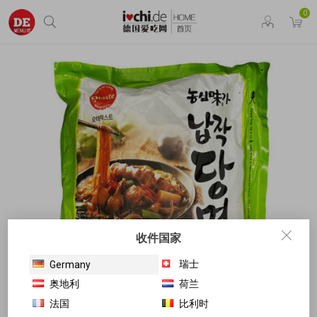
0
收件国家
瑞士
Germany
奥地利
荷兰
法国
比利时