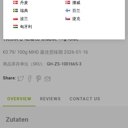
丹麦
挪威
瑞典
芬兰
波兰
捷克
匈牙利
对不起-这个产品已经不再提供
韩国农心 红薯粉 家庭装 1kg 绿袋
€0.79/ 100g MHD 最佳赏味期 2026-01-16
商品库存单位（SKU）:
GH-ZS-1001665-3
Share:
OVERVIEW
REVIEWS
CONTACT US
Zutaten