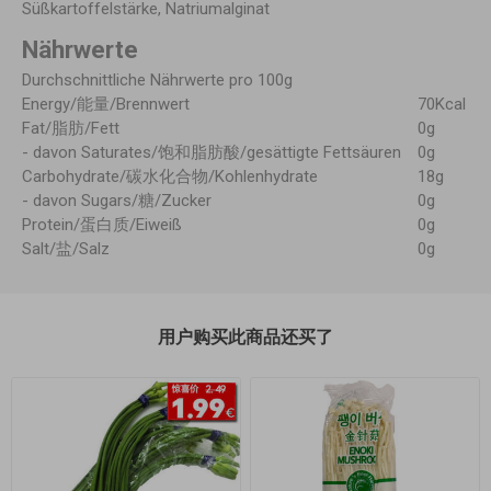
Süßkartoffelstärke, Natriumalginat
Nährwerte
Durchschnittliche Nährwerte pro 100g
Energy/能量/Brennwert
70Kcal
Fat/脂肪/Fett
0g
- davon Saturates/饱和脂肪酸/gesättigte Fettsäuren
0g
Carbohydrate/碳水化合物/Kohlenhydrate
18g
- davon Sugars/糖/Zucker
0g
Protein/蛋白质/Eiweiß
0g
Salt/盐/Salz
0g
用户购买此商品还买了