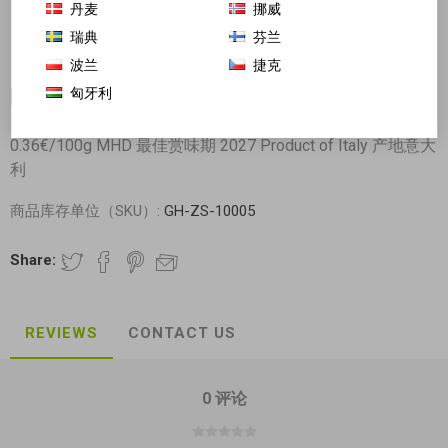
丹麦
挪威
瑞典
芬兰
波兰
捷克
匈牙利
限购一袋! I-Sushi 东北大米 5kg
0.36€/100g MHD 最佳赏味期 2027 Product of Italy 产地意大
利
商品库存单位（SKU）:
GH-ZS-10005
Share:
REVIEWS
CONTACT US
0 评论