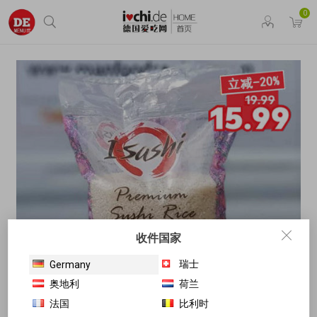
0
收件国家
瑞士
Germany
奥地利
荷兰
法国
比利时