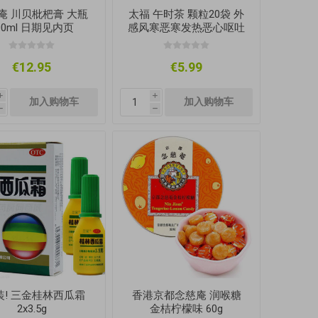
庵 川贝枇杷膏 大瓶
太福 午时茶 颗粒20袋 外
00ml 日期见内页
感风寒恶寒发热恶心呕吐
120g
€12.95
€5.99
i
i
h
h
装! 三金桂林西瓜霜
香港京都念慈庵 润喉糖
2x3.5g
金桔柠檬味 60g