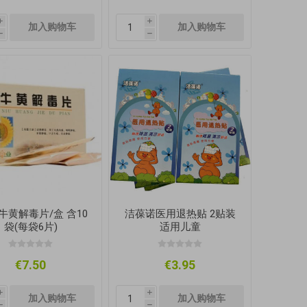
i
i
h
h
牛黄解毒片/盒 含10
洁葆诺医用退热贴 2贴装
袋(每袋6片)
适用儿童
€7.50
€3.95
i
i
h
h