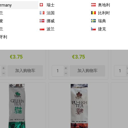
瑞士
奥地利
rmany
兰
法国
比利时
麦
挪威
瑞典
兰
波兰
捷克
南 绿茶 120g 40袋泡
忆江南 茉莉花茶 120g 40
忆江
牙利
茶 日期见内页
袋泡茶 日期见内页
茶
€3.75
€3.75
i
i
h
h