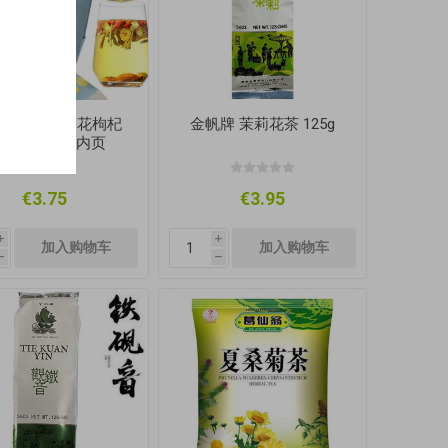
南 金银花菊花枸杞
金帆牌 茉莉花茶 125g
 42g 日期见内页
€3.75
€3.95
i
i
h
h