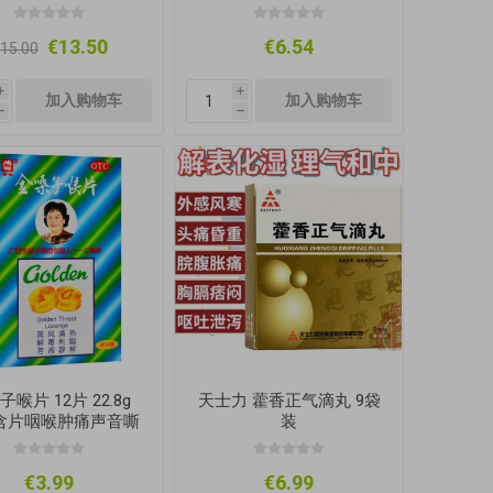
€13.50
€6.54
15.00
i
i
h
h
喉片 12片 22.8g
天士力 藿香正气滴丸 9袋
含片咽喉肿痛声音嘶
装
哑急性咽炎
€3.99
€6.99