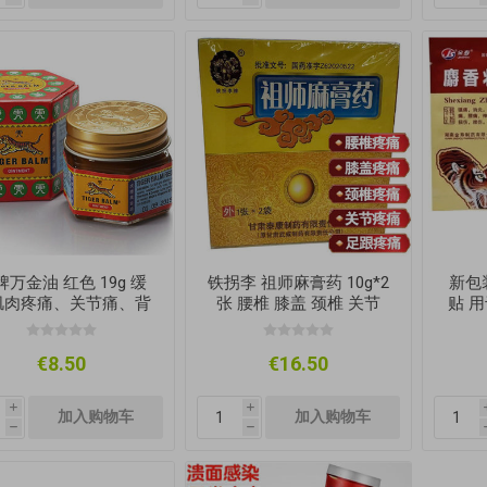
牌万金油 红色 19g 缓
铁拐李 祖师麻膏药 10g*2
新包装
肌肉疼痛、关节痛、背
张 腰椎 膝盖 颈椎 关节
贴 
痛、扭伤和拉伤
足跟疼痛
痛 
€8.50
€16.50
i
i
h
h