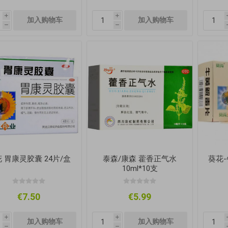
i
i
h
h
 胃康灵胶囊 24片/盒
泰森/康森 藿香正气水
葵花-
10ml*10支
€7.50
€5.99
i
i
h
h