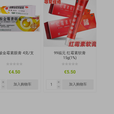
酸金霉素眼膏 4克/支
99福元 红霉素软膏
15g(1%)
€4.50
€5.50
i
i
h
h