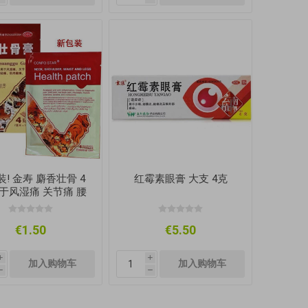
! 金寿 麝香壮骨 4
红霉素眼膏 大支 4克
用于风湿痛 关节痛 腰
神经痛 肌肉酸痛 扭伤
挫伤
€1.50
€5.50
i
i
h
h