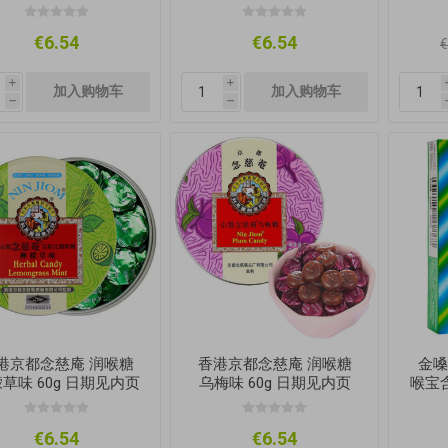
€6.54
€6.54
€
i
i
h
h
港京都念慈庵 润喉糖
香港京都念慈庵 润喉糖
金嗓子
草味 60g 日期见内页
乌梅味 60g 日期见内页
喉宝
€6.54
€6.54