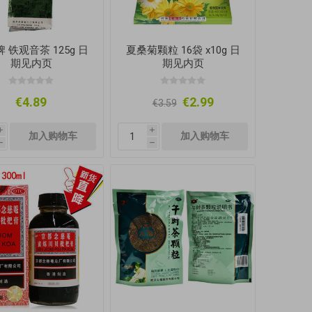
 铁观音茶 125g 日
夏桑菊颗粒 16袋 x10g 日
期见内页
期见内页
€4.89
€2.99
€3.59
i
i
h
h