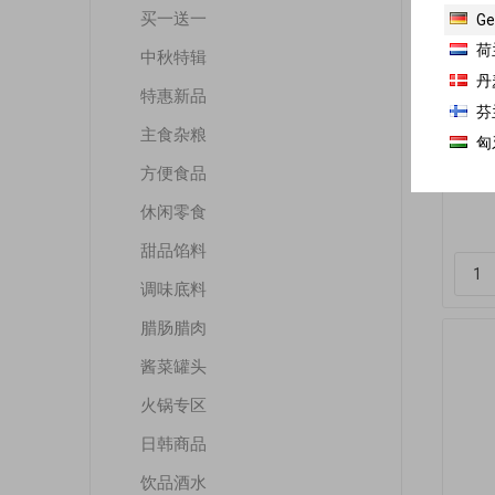
买一送一
Ge
荷
中秋特辑
丹
特惠新品
芬
主食杂粮
忆江
匈
方便食品
休闲零食
甜品馅料
调味底料
腊肠腊肉
酱菜罐头
火锅专区
日韩商品
饮品酒水