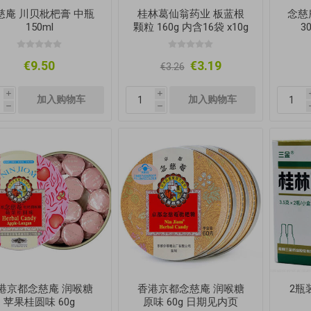
慈庵 川贝枇杷膏 中瓶
桂林葛仙翁药业 板蓝根
念慈
150ml
颗粒 160g 内含16袋 x10g
3
€9.50
€3.19
€3.26
i
i
h
h
港京都念慈庵 润喉糖
香港京都念慈庵 润喉糖
2瓶
苹果桂圆味 60g
原味 60g 日期见内页